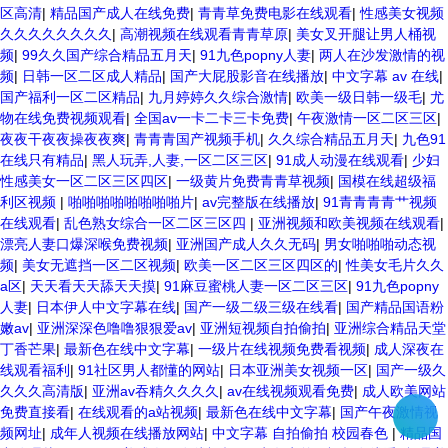
区高清
|
精品国产成人在线免费
|
青青草免费电影在线观看
|
性感美女视频
久久久久久久久久
|
高潮视频在线观看青青草原
|
美女叉开腿让男人桶视
频
|
99久久国产综合精品五月天
|
91九色popny人妻
|
两人在沙发激情的视
频
|
日韩一区二区成人精品
|
国产大屁股影音在线播放
|
中文字幕 av 在线
|
国产福利一区二区精品
|
九月婷婷久久综合激情
|
欧美一级日韩一级毛
|
尤
物在线免费视频观看
|
全国av一卡二卡三卡免费
|
午夜激情一区二区三区
|
夜夜干夜夜操夜夜爽
|
青青青国产视频手机
|
久久综合精品五月天
|
九色91
在线只有精品
|
黑人玩弄,人妻,一区二区三区
|
91成人动漫在线观看
|
少妇
性感美女一区二区三区四区
|
一级黄片免费青青草视频
|
国模在线超级福
利区视频
|
啪啪啪啪啪啪啪啪片
|
av完整版在线播放
|
91青青青青艹视频
在线观看
|
乱色熟女综合一区二区三区四
|
亚洲视频和欧美视频在线观看
|
漂亮人妻口爆深喉免费视频
|
亚洲国产成人久久无码
|
男女啪啪啪动态视
频
|
美女无遮挡一区二区视频
|
欧美一区二区三区四区的
|
性美女毛片久久
a区
|
天天看天天舔天天摸
|
91麻豆蜜桃人妻一区二区三区
|
91九色popny
人妻
|
日本伊人中文字幕在线
|
国产一级二级三级在线看
|
国产精品国语粉
嫩av
|
亚洲深深色噜噜狠狠爱av
|
亚洲短视频自拍偷拍
|
亚洲综合精品天堂
丁香芒果
|
最新色在线中文字幕
|
一级片在线视频免费看视频
|
成人深夜在
线观看福利
|
91社区男人都懂的网站
|
日本亚洲美女视频一区
|
国产一级久
久久久高清版
|
亚洲av吞精久久久久
|
av在线视频观看免费
|
成人欧美网站
免费直接看
|
在线观看的a站视频
|
最新色在线中文字幕
|
国产午夜激情视
频网址
|
成年人视频在线播放网站
|
中文字幕 自拍偷拍 校园春色
|
精品国