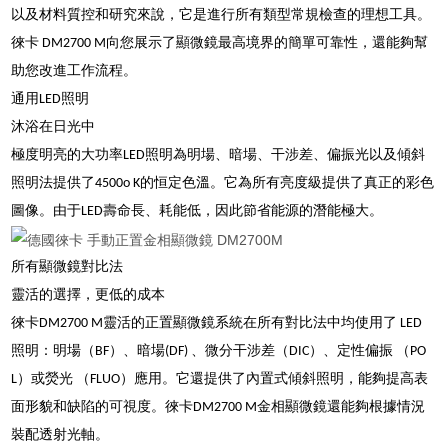
以及材料質控和研究來說，它是進行所有類型常規檢查的理想工具。
徠卡 DM2700 M向您展示了顯微鏡最高境界的簡單可靠性，還能夠幫
助您改進工作流程。
通用LED照明
沐浴在日光中
極度明亮的大功率LED照明為明場、暗場、干涉差、偏振光以及傾斜
照明法提供了4500o K的恒定色溫。它為所有亮度級提供了真正的彩色
圖像。由于LED壽命長、耗能低，因此節省能源的潛能極大。
所有顯微鏡對比法
靈活的選擇，更低的成本
徠卡DM2700 M靈活的正置顯微鏡系統在所有對比法中均使用了 LED
照明：明場（BF）、暗場(DF) 、微分干涉差（DIC）、定性偏振 （PO
L）或熒光 （FLUO）應用。它還提供了內置式傾斜照明，能夠提高表
面形貌和缺陷的可視度。徠卡DM2700 M金相顯微鏡還能夠根據情況
裝配透射光軸。