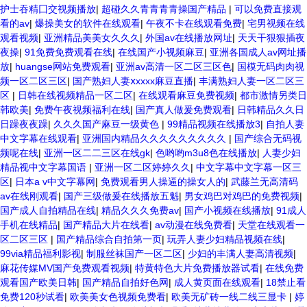
护士吞精囗交视频播放
|
超碰久久青青青青操国产精品
|
可以免费直接观
看的av
|
爆操美女的软件在线观看
|
午夜不卡在线观看免费
|
宅男视频在线
观看视频
|
亚洲精品美美女久久久
|
外国av在线播放网址
|
天天干狠狠插夜
夜操
|
91免费免费观看在线
|
在线国产小视频麻豆
|
亚洲各国成人av网址播
放
|
huangse网站免费观看
|
亚洲av高清一区二区三区色
|
国模无码肉肉视
频一区二区三区
|
国产熟妇人妻ⅹxxxx麻豆直播
|
丰满熟妇人妻一区二区三
区
|
日韩在线视频精品一区二区
|
在线观看麻豆免费视频
|
都市激情另类日
韩欧美
|
免费午夜视频福利在线
|
国产真人做爰免费观看
|
日韩精品久久日
日躁夜夜躁
|
久久久国产麻豆一级黄色
|
99精品视频在线播放3
|
自拍人妻
中文字幕在线观看
|
亚洲国内精品久久久久久久久久久
|
国产综合无码视
频呢在线
|
亚洲一区二二三区在线gk
|
色哟哟m3u8色在线播放
|
人妻少妇
精品视中文字幕国语
|
亚洲一区二区婷婷久久
|
中文字幕中文字幕一区三
区
|
日本a v中文字幕网
|
免费观看男人操逼的操女人的
|
武藤兰无高清码
av在线刚观看
|
国产三级做爰在线播放五魁
|
男女鸡巴对鸡巴的免费视频
|
国产成人自拍精品在线
|
精品久久久免费av
|
国产小视频在线播放
|
91成人
手机在线精品
|
国产精品大片在线看
|
av动漫在线免费看
|
天堂在线观看一
区二区三区
|
国产精品综合自拍第一页
|
玩弄人妻少妇精品视频在线
|
99via精品福利影视
|
制服丝袜国产一区二区
|
少妇的丰满人妻高清视频
|
麻花传媒MV国产免费观看视频
|
特黄特色大片免费播放器试看
|
在线免费
观看国产欧美日韩
|
国产精品自拍好色网
|
成人黄页面在线观看
|
18禁止看
免费120秒试看
|
欧美美女色视频免费看
|
欧美无矿砖一线二线三显卡
|
婷