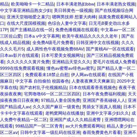
精品
|
欧美呦呦卡一卡二精品
|
日本丰满老熟妇bbw
|
日本丰满老熟女视频
|
中文字幕亚洲精品熟女少妇
|
美日韩黄色一级视频
|
国产在线视频综合网
站
|
亚洲天堂啪啪爱之巢穴
|
嗯啊男技师 想要大肉棒
|
搞黄免费观看网站入
口
|
在线大尺度国模视频
|
色综合人妻中文字幕
|
日无毛B要史劲出水多
17P
|
国产主播精品在线一区
|
免费色播视频在线观看
|
中文幕av一区二区
三区佐山爱
|
日本a v中文字幕网
|
欧美午夜精品久久久久久老年
|
国产在
线成人精品视频
|
全免费A级毛片免费看
|
日韩亚洲中文在线视频
|
久久久
久久久毛片5
|
成人两性色午夜视频免费88AV
|
国产黄桃AV一区在线观看
|
日本av影片在线观看
|
日本可爱美女视频网址
|
国产三区精品视频免费观
看
|
久久久久久久黄片免费
|
亚洲精品天堂久久久
|
爱毛片在线成人免费看
|
9999在线免费观看视频
|
懂色av蜜臀av绯色av蜜乳
|
国产精品人妻一区二
区三区四区
|
免费观看未18禁止自慰
|
伊人网av在线观看
|
在线国产小视
频麻豆
|
中文字幕 自拍偷拍 校园春色
|
人妻夜夜爽天天爽麻豆
|
2025中文
字幕在线
|
国产农村乱子伦视频精品
|
日本在线观看香蕉视频色
|
夜夜干夜
夜操夜夜爽
|
宅男噜噜66一区二区三区四区
|
日本午夜免费福利视频
|
天天
操夜夜撸日日夜夜爽
|
97精品人妻全国免费
|
亚洲国产香蕉碰碰人人
|
亚洲
国产精品成人av
|
久久久国产麻豆一级黄色
|
男插女下面真人视频
|
日本不
卡卡中文字幕在线观看
|
老鸭窝网站在线播放
|
亚洲中文字幕少妇久久
|
成
人免费午夜精品一区二区
|
亚洲国产成人久久精品蜜臀
|
亚洲嘿嘿网站在
线观看
|
99精品国产一区二区青青
|
av大片免费观看网站
|
精品人妻少妇一
区二区aⅴ
|
日韩中文字幕一级乱码在线亚洲
|
春雨免费黄色片看看
|
亚洲不