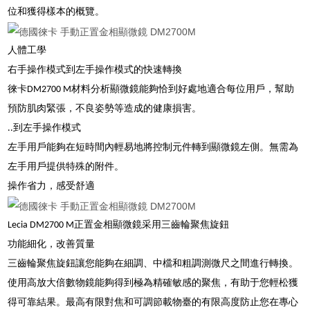
位和獲得樣本的概覽。
人體工學
右手操作模式到左手操作模式的快速轉換
徠卡DM2700 M材料分析顯微鏡能夠恰到好處地適合每位用戶，幫助
預防肌肉緊張，不良姿勢等造成的健康損害。
..到左手操作模式
左手用戶能夠在短時間內輕易地將控制元件轉到顯微鏡左側。無需為
左手用戶提供特殊的附件。
操作省力，感受舒適
Lecia DM2700 M正置金相顯微鏡采用三齒輪聚焦旋鈕
功能細化，改善質量
三齒輪聚焦旋鈕讓您能夠在細調、中檔和粗調測微尺之間進行轉換。
使用高放大倍數物鏡能夠得到極為精確敏感的聚焦，有助于您輕松獲
得可靠結果。最高有限對焦和可調節載物臺的有限高度防止您在專心