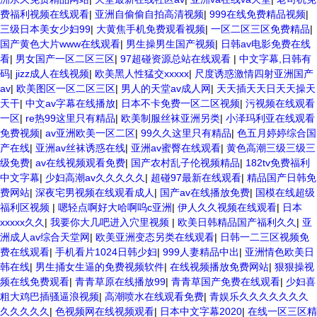
费福利视频在线观看
|
亚洲自偷偷自拍高清视频
|
999在线免费精品视频
|
三级日本美女少妇99
|
大黄焦手机免费观看视频
|
一区二区三区免费精品
|
国产黄色大片www在线观看
|
男生操男生国产视频
|
日韩av电影免费在线
看
|
男女国产一区二区三区
|
97超碰资源总站在线观看
|
中文字幕,日韩有
码
|
jizz成人在线视频
|
欧美黑人性猛交xxxxx
|
尺度诱惑激情四射亚洲国产
av
|
欧美图区一区二区三区
|
男人的天堂av成人网
|
天天插天天日天天操天
天干
|
中文av字幕在线播放
|
日本不卡免费一区二区视频
|
污视频在线观看
一区
|
re热99这里只有精品
|
欧美制服丝袜亚洲另类
|
小泽玛利亚在线观看
免费视频
|
av亚洲欧美一区二区
|
99久久这里只有精品
|
色五月婷婷综合国
产在线
|
亚洲av丝袜诱惑在线
|
亚洲av蜜臀在线观看
|
黄色高潮三级三级三
级免费
|
av在线视频观看免费
|
国产农村乱子伦视频精品
|
182tv免费福利
中文字幕
|
少妇高潮av久久久久久
|
超碰97最新在线观看
|
精品国产日韩免
费网站
|
深夜宅男视频在线观看成人
|
国产av在线播放免费
|
国模在线超级
福利区视频
|
嗯轻点啊好大哈啊呜c亚洲
|
伊人久久视频在线观看
|
日本
xxxxx久久
|
我要你大几吧进入穴里视频
|
欧美日韩精品国产福利久久
|
亚
洲成人av综合天堂网
|
欧美亚洲变态另类在线观看
|
日韩一二三区视频免
费在线观看
|
手机看片1024日韩少妇
|
999人妻精品中出
|
亚洲情色欧美日
韩在线
|
男生捅女生逼的免费视频软件
|
在线视频播放免费网站
|
狠狠操视
频在线免费观看
|
青青草原在线播放99
|
青青草国产免费在线观看
|
少妇喜
粗大鸡巴插骚逼浪视频
|
高潮喷水在线观看免费
|
青娱乐久久久久久久久
久久久久久
|
色视频网在线视频观看
|
日本中文字幕2020
|
在线一区三区精