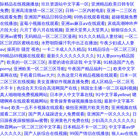
际精品在线视频播放
|
玖玖资源站中文字幕一区
|
亚洲精品欧美日韩专区
免费
|
亚洲高清激情一区二区三区
|
日韩一二区内射电影
|
亚洲一二三区在
线观看免费
|
亚洲国产精品日韩综合网
|
69热在线观看视频
|
超碰视频免费
在线播放
|
蓝莓小视频在线观看
|
亚洲av麻豆aⅴ在线观看
|
床戏高潮呻吟声
片段大全
|
六月丁香六月在线视频
|
亚洲天堂男人天堂男人
|
狠狠综合久久
亚洲av蜜臀
|
无码精品一区二区三区漫画
|
91久久久精品人妻丝袜
|
一区二
区三区四区蜜桃在线
|
水野朝阳爆汗乳中出正在播放
|
午夜少妇成人人妻
av
|
操死你 骚货 视色
|
一卡二卡成人久久精品
|
91精品综合一区二区三区
|
99精品69视频在线观看
|
最新久久久久久久久久久
|
91人妻porny精品国
产
|
欧美的一区二区三区
|
亲爱的请你原谅我 中文字幕
|
91精选国产九色
porny
|
亚洲欧美一区二区三区导航
|
午夜国产精品福利一二
|
欧美中文字
幕网在线
|
手机看日韩av大片
|
久热这里只有精品视频在线观看
|
日本一区
二区三区在线视频
|
美女直播软件视频直播免费
|
成人区精品一区二区毛
片不卡
|
色综合天天综合高清网国产在线
|
韩国女主播一区二区福利视频
|
真人啪啪啪免费视频网站
|
日本伊人中文字幕在线
|
91中文字幕yellow
|
嗯
嗯啊疼在线观看视频网站
|
青青操青青碰视频播放在线
|
最新中文字幕不
卡av
|
欧美一点不卡视频在线观看
|
偷拍亚洲图片欧美另类
|
亚洲视频在线
观看二区三区
|
国产男人猛躁进女人免费观看
|
亚洲国产一区久久久久
|
日
日躁夜夜躁狠狠躁av蜜臀
|
亚洲黄色片免费在线
|
少妇高久久久久久久久
|
秋霞网av一区二区三区中文字幕
|
日本精品不卡一区二区
|
中文字幕av伊
人久久久久
|
国产人妖综合在线视频
|
99国产情侣在线播放
|
狼人av在线免