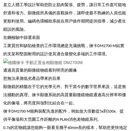
直立人體工學設計幫助您防止肌肉緊張、疲勞，讓日常工作盡可能地
舒適和省力。顯微鏡所具備的直觀操作，讓即使最不熟練的人員也能
更順利使用。編碼色環輔助系統在用戶操作期間提供指導，減少產生
錯誤的風險。
在鋼檢驗中篩選表面
工業質控和缺陷檢查的工作環境總是充滿挑戰，徠卡DM2700 M結實
的支架和堅固耐用的設計使其適合最變化多端的工作環境。
通過高質量的顯微鏡物鏡看到明亮的圖像
您無法承擔低劣產品帶來的后果
顯微鏡的精髓在于它的光學元件。對于當今的數字世界來說，這是無
法撼動的真理。徠卡顯微系統的高質量顯微鏡物鏡通過高分辨率和優
化的像場，將亮度與強對比結合在一起。
徠卡DM2700 M能夠裝配先進的配件，例如放大倍數從5x到100x、提
供平像場和大范圍工作距離的N PLAN消色差物鏡系列。
0.7x的宏物鏡讓您能夠一眼看見幾乎40mm長的樣本，幫助您更快地定