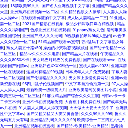
观看
|
18禁欧美99久久
|
国产名人亚洲视频中文字幕
|
亚洲国产精品久久久
天堂
|
亚洲熟妇在线视频一区二区
|
久久精品视频女人按摩
|
人人妻人人澡
人人澡dvd
|
在线观看你懂的中文字幕
|
成人区人妻精品一二三
|
91亚洲人
妻一区二区
|
2021国产精彩在线视频
|
极品少妇深喉口爆吞精视频
|
精品
久久久福利国产
|
色婷亚洲五月在线观看
|
91popny熟女九色
|
清纯唯美激
情亚洲综合
|
亚洲国产成人久久无码
|
9l视频自拍蝌蚪9l成人熟妇
|
av色伊
人久久综合一区二区
|
51精品国产观看av蜜臀
|
强d乱码中文字幕熟女导
航
|
熟女人妻五十路x50
|
操她的小穴动态视频啪啪
|
国产乱子伦精品一区
二区三区
|
精品av久久久久久电影
|
国产精品大片在线看
|
午夜精品久久
久久久8050不卡
|
男女鸡巴对鸡巴的免费视频
|
国产在线观看sese
|
在线
观看国产剧情av
|
亚洲熟妇色XXXX凹凸一区
|
蜜桃人妻av2023
|
亚洲高清
一区在线观看
|
这里只有精品99视频
|
日本成年人大片免费观看
|
字幕人妻
一区二区视频
|
国产伦理精品久久久久
|
男女床上激情免费网站
|
亚洲av最
新资源在线
|
95四川乱子伦视频国产
|
中文字幕自拍偷拍第一页
|
97人人澡
人人添人人爽
|
最新欧美一级特黄大片
|
亚洲欧美清纯另类图片小说
|
亚洲
欧美三级一区二区三区
|
91麻豆精品国产综合久久久主演
|
日韩av卡一卡
二卡三不卡
|
亚洲不卡在线视频免费
|
大香蕉手机免费在线
|
国产成年无码
av片在线
|
91人妻人人爽人人添夜夜爽
|
天天做天天爱天天受不了
|
亚洲做
性中文字幕av
|
国产又粗又猛又大爽又黄香借
|
久久久99久久999
|
鲁久久
无码五月天有码
|
亚洲精品乱码久久久久99
|
欧美综合一二三四五六七八
九十一
|
亚洲精品视频在线蜜桃
|
国产精品v欧美精品v亚洲精品
|
熟老骚