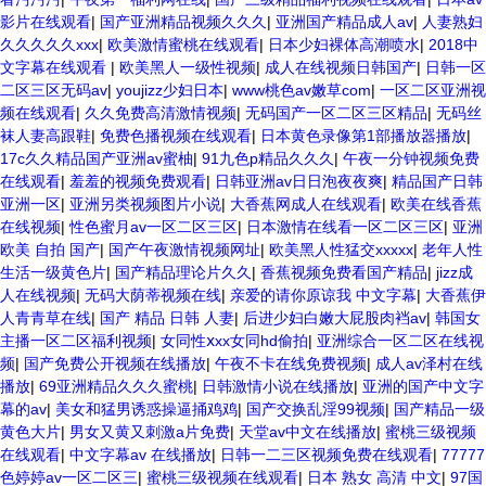
影片在线观看
|
国产亚洲精品视频久久久
|
亚洲国产精品成人av
|
人妻熟妇
久久久久久xxx
|
欧美激情蜜桃在线观看
|
日本少妇裸体高潮喷水
|
2018中
文字幕在线观看
|
欧美黑人一级性视频
|
成人在线视频日韩国产
|
日韩一区
二区三区无码av
|
youjizz少妇日本
|
www桃色av嫩草com
|
一区二区亚洲视
频在线观看
|
久久免费高清激情视频
|
无码国产一区二区三区精品
|
无码丝
袜人妻高跟鞋
|
免费色播视频在线观看
|
日本黄色录像第1部播放器播放
|
17c久久精品国产亚洲av蜜柚
|
91九色p精品久久久
|
午夜一分钟视频免费
在线观看
|
羞羞的视频免费观看
|
日韩亚洲av日日泡夜夜爽
|
精品国产日韩
亚洲一区
|
亚洲另类视频图片小说
|
大香蕉网成人在线观看
|
欧美在线香蕉
在线视频
|
性色蜜月av一区二区三区
|
日本激情在线看一区二区三区
|
亚洲
欧美 自拍 国产
|
国产午夜激情视频网址
|
欧美黑人性猛交xxxxx
|
老年人性
生活一级黄色片
|
国产精品理论片久久
|
香蕉视频免费看国产精品
|
jizz成
人在线视频
|
无码大荫蒂视频在线
|
亲爱的请你原谅我 中文字幕
|
大香蕉伊
人青青草在线
|
国产 精品 日韩 人妻
|
后进少妇白嫩大屁股肉裆av
|
韩国女
主播一区二区福利视频
|
女同性ⅹxx女同hd偷拍
|
亚洲综合一区二区在线视
频
|
国产免费公开视频在线播放
|
午夜不卡在线免费视频
|
成人av泽村在线
播放
|
69亚洲精品久久久蜜桃
|
日韩激情小说在线播放
|
亚洲的国产中文字
幕的av
|
美女和猛男诱惑操逼捅鸡鸡
|
国产交换乱淫99视频
|
国产精品一级
黄色大片
|
男女又黄又刺激a片免费
|
天堂av中文在线播放
|
蜜桃三级视频
在线观看
|
中文字幕av 在线播放
|
日韩一二三区视频免费在线观看
|
77777
色婷婷av一区二区三
|
蜜桃三级视频在线观看
|
日本 熟女 高清 中文
|
97国