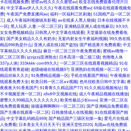
卡在线视频免费
|
密臂av性久久久久蜜臂av
|
欧亚在线免费观看伦理片日
本
|
中文字幕av伊人久久久久
|
午夜在线观看免费av
|
69操在线观看视频免
费
|
午夜国产免费直播间av
|
福利一区福利三区刺激
|
51国精产品一区二区
三
|
成人午夜福利视频镇东影视
|
av在线多人黑人狠操
|
日本在线视频不卡
一区
|
黑人玩弄,人妻,一区二区三区
|
亚洲精品亚洲人成在线麻豆
|
9久9久
女女免费视频精品
|
日韩黑人中文字幕在线观看
|
天堂最新在线免费看电
影
|
国产美女精品久久久有奶水
|
无套内射女生午夜福利视频
|
99久热在线
精品996热是什么
|
亚洲人成在线1国产盗拍
|
国产精选黄片免费观看
|
中文
字幕精品久久久久精品
|
麻豆一区二区三区午夜免费观看
|
蜜桃av噜噜一
区二区三区香
|
ijzzijzzij亚洲熟女
|
日本高清一级二级三级
|
色噜噜人体
337p人体
|
333kkkk·com99久久
|
一区二区三区在线观看视频精品
|
91在
线观看青青超碰
|
超级碰碰在线视频97
|
亚洲熟妇在线视频一区二区
|
91
精品丝袜久久久
|
91免费精品视频一区
|
手机在线看国产网站
|
午夜视频在
线观看免费大全
|
欧美日韩一区二区a∨视频
|
色吊丝欧美日韩中文字幕
|
夜
夜夜夜大91香蕉国产
|
91青青久久精品国产77
|
91久久精品视频地址
|
我
不卡视频亚洲一区二区
|
x8x8中文视频在线
|
成人午夜精品视频在线播放
|
蜜臀久久99精品久久久久久久久
|
欧美性极品少妇xxxx
|
亚洲一区二区在
线免费观看视频
|
操骚逼啊啊啊叫一区二区三区
|
国产亚洲精品免费观看
|
国产主播在线观看一区二区
|
日韩激情成人在线视频
|
91在线观看国产精
品
|
中文字幕乱码精品999
|
国产精品国产三级区别第一集
|
爱毛片在线成
人免费看
|
日本美女天天日天天干
|
亚洲天堂性2020
|
岛国av在线免费观
看污污污
|
午夜第一福利网在线
|
国产三级精品福利视频在线观看
|
日本av