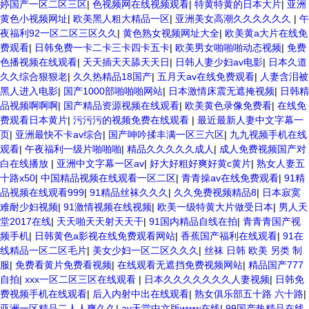
婷国产一区二区三区
|
色视频网在线视频观看
|
特黄特黄的日本大片
|
亚洲
黄色小视频网址
|
欧美黑人粗大精品一区
|
亚洲美女高潮久久久久久久
|
午
夜福利92一区二区三区久久
|
黄色熟女视频网址大全
|
欧美黄a大片在线免
费观看
|
日韩免费一卡二卡三卡四卡五卡
|
欧美男女啪啪啪动态视频
|
免费
色播视频在线观看
|
天天插天天舔天天日
|
日韩人妻少妇av电影
|
日本久道
久久综合狠狠老
|
久久热精品18国产
|
五月天av在线免费观看
|
人妻含泪被
黑人进入电影
|
国产1000部啪啪啪网站
|
日本激情床震无遮掩视频
|
日韩精
品视频啊啊啊
|
国产精品资源视频在线观看
|
欧美黄色录像免费看
|
在线免
费观看日本黄片
|
污污污的视频免费在线观看
|
最近最新人妻中文字幕一
页
|
亚洲最快不卡av综合
|
国产呻吟揉丰满一区三六区
|
九九视频手机在线
观看
|
午夜福利一级片啪啪啪
|
精品久久久久久成人
|
成人免费视频国产对
白在线播放
|
亚洲中文字幕一区av
|
好大好粗好爽好黄c黄片
|
熟女人妻五
十路x50
|
中国精品视频在线观看一区二区
|
青青操av在线免费观看
|
91精
品视频在线观看999
|
91精品丝袜久久久
|
久久免费视频精品8
|
日本寂寞
难耐少妇视频
|
91激情视频在线视频
|
欧美一级特黄大片做受日本
|
男人天
堂2017在线
|
天天啪天天射天天干
|
91国内精品自线在拍
|
青青青国产视
频手机
|
日韩黄色a影视在线免费观看网站
|
香蕉国产福利在线观看
|
91在
线精品一区二区毛片
|
美女少妇一区二区久久久
|
丝袜 日韩 欧美 另类 制
服
|
免费看黄片免费看视频
|
在线观看无遮挡免费视频网站
|
精品国产777
自拍
|
xxx一区二区三区在线观看
|
日本久久久久久久久人妻视频
|
日韩免
费视频手机在线观看
|
后入内射中出在线观看
|
熟女俱乐部五十路 六十路
|
亚洲一区精品二人人爽久久
|
av天堂中文版www在线
|
99国产热精品在线