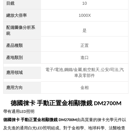
目鏡
10
總放大倍率
1000X
配備圖像分析系
是
統
產品種類
正置
產地類別
進口
電子/電池,鋼鐵/金屬,航空航天,公安/司法,汽
應用領域
車及零部件
應用方向
金相
德國徠卡 手動正置金相顯微鏡 DM2700M
帶有通用LED照明
德國徠卡 手動正置金相顯微鏡 DM2700M
由高質量的徠卡光學元件以
及先進的通用白光LED照明組成。對于金相學、地球科學、法醫檢查