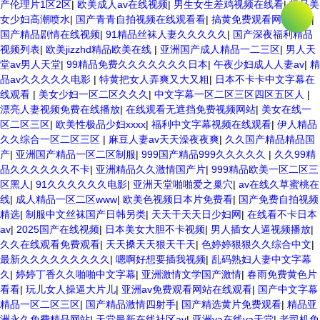
产伦理片1区2区
|
欧美成人av在线视频
|
男生女生差鸡视频在线看
|
极品美
女少妇高潮喷水
|
国产青青自拍视频在线观看看
|
搞黄免费观看网站入口
|
国产精品剧情在线视频
|
91精品丝袜人妻久久久久久
|
国产深夜福利精品
视频列表
|
欧美jizzhd精品欧美在线
|
亚洲国产成人精品一二三区
|
男人天
堂av男人天堂
|
99精品免费久久久久久久久日本
|
午夜少妇成人人妻av
|
精
品av久久久久久电影
|
特黄把女人弄爽又大又粗
|
日本不卡卡中文字幕在
线观看
|
美女少妇一区二区久久久
|
中文字幕一区二区三区四区五区人
|
漂亮人妻视频免费在线播放
|
在线观看无遮挡免费视频网站
|
美女在线一
区二区三区
|
欧美性极品少妇xxxx
|
福利中文字幕视频在线观看
|
伊人精品
久久综合一区二区三区
|
麻豆人妻av天天澡夜夜爽
|
久久国产精品精品国
产
|
亚洲国产精品一区二区制服
|
999国产精品999久久久久久
|
久久99精
品久久久久久久不卡
|
亚洲精品久久激情国产片
|
999精品欧美一区二区三
区黑人
|
91久久久久久久电影
|
亚洲天堂啪啪爱之巢穴
|
av在线久草蜜桃在
线
|
成人精品一区二区www
|
欧美色视频日本片免费看
|
国产免费自拍视频
精选
|
制服中文丝袜国产日韩另类
|
天天干天天日少妇网
|
在线看不卡日本
av
|
2025国产在线视频
|
日本美女大胆不卡视频
|
男人插女人逼视频播放
|
久久在线观看免费观看
|
天天搡天天狠天干天
|
色婷婷狠狠久久综合中文
|
最新久久久久久久久久久
|
嗯啊好想要插我视频
|
乱码熟妇人妻中文字幕
久
|
婷婷丁香久久啪啪中文字幕
|
亚洲激情文学国产激情
|
春雨免费黄色片
看看
|
玩儿女人操逼大片儿
|
亚洲av免费观看网站在线观看
|
国产中文字幕
精品一区二区三区
|
国产精品激情四射手
|
国产精选黄片免费观看
|
精品亚
洲永久免费精品网站
|
天堂最新在线社区av
|
亚洲va在线va天堂
|
老司机免