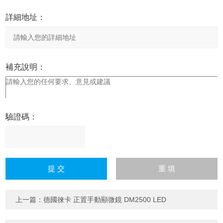
詳細地址：
補充說明：
驗證碼：
請
輸
入
計算結果（填寫阿拉伯數
字），如：三加四=7
上一篇：
德國徠卡 正置手動顯微鏡 DM2500 LED