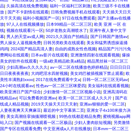
品
|
久操高清在线免费视频
|
福利一区福利三区刺激
|
欧美三级不卡在线播
放
|
国产不卡剧情在线观看
|
日韩免费视频手机在线观看
|
天天插天天日天
天干天天插
|
福利小视频国产一区
|
97日在线免费观看
|
国产主播av在线播
放
|
97人人在线视频播放
|
日本99精品一区二区三区
|
欧美 亚洲 一区 在
线
|
视频在线观看污一区
|
50岁老熟女高潮喷水了
|
亚洲午夜人妻中文字
幕
|
男人的天堂av成人网
|
2021久久国自产拍精品
|
国产日韩国产激情av
|
男人操女人逼视频免费
|
日韩另类欧美在线观看
|
美女和猛男诱惑操逼捅
鸡鸡
|
2024国产精品高清人妻
|
自由的成熟女性色视频
|
精品国产污污污免
费网站在线观看
|
日本av影片在线观看
|
亚洲激情四射在线观看视频
|
爆操
美女的软件在线观看
|
一级a欧美精品欧美a精品
|
精品黑丝袜一区二区三
区
|
少妇高潮av久久久久久
|
av一区二区在线播放色婷婷精品
|
日日日日日
日日夜夜夜夜夜
|
大鸡吧淫水四射视频
|
美女鸡巴被插视频下禁止观看
|
欧
美性丰满熟妇xxoo
|
2017在线免费观看中文a
|
日韩一区二区三区无码av
|
24小时在线观看av
|
性色av一区二区三区咪爱四
|
美女福利在线观看视频
|
欧美亚洲日产国产综合
|
少妇激情一区二区三区视频小说
|
亚洲高清码在
线精品av
|
可以免费看的亚洲av
|
欧美一区二区三区成人久久片
|
国产在
线成人精品视频
|
2019天天操天天日天天射
|
亚洲av狠狠的爱一区二区
|
人妻夜夜爽天天爽麻豆
|
最近的中文字幕第二页
|
亚洲女子4x100米接力决
赛
|
美女高潮痉挛抽搐潮喷视频
|
99热在线都是精品免费
|
蜜桃视频app网
站入口
|
国产视频在线观看一区二区极品
|
少妇人妻肉欲短视频
|
另类激情
国产专区在线观看免费
|
中文亚洲成a人片在线播放
|
日本mm一区二区三