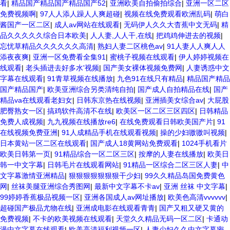
看
|
精品国产精品国产精品国产52
|
亚洲欧美自拍偷拍综合
|
亚洲一区二区
免费视频啊
|
97人人添人躁人人爽超碰
|
视频在线免费观看欧洲乱码
|
萌白
酱国产一区二区
|
成人av网站在线观看
|
无码伊人久久大杳蕉中文无码
|
精
品久久久久久综合日本欧美
|
人人妻,人人干,在线
|
把鸡鸡伸进去的视频
|
忘忧草精品久久久久久久高清
|
熟妇人妻二区桃色av
|
91人妻人人爽人人
添夜夜爽
|
亚洲一区免费看全集91
|
蜜桃子视频在线观看
|
伊人婷婷视频在
线观看
|
老头插进去好多水'视频
|
国产美女裸体视频免费网
|
人妻诱惑中文
字幕在线观看
|
91青草视频在线播放
|
九色91在线只有精品
|
精品国产精品
国产精品国产
|
欧美亚洲综合另类清纯自拍
|
国产成人自拍精品在线
|
国产
精品va在线观看老妇女
|
日韩东京热在线视频
|
亚洲插美女综合av
|
大屁股
肥臀熟女一区
|
搞鸡软件高清不在线
|
欧美区一区二区三区四区
|
日韩精品
免费人成视频
|
九九视频在线播放re6
|
在线免费观看日韩欧美国产片
|
91
在线视频免费亚洲
|
91人成精品手机在线观看视频
|
操的少妇嗷嗷叫视频
|
日本黄站一区二区在线观看
|
国产成人18黄网站免费观看
|
1024手机看片
欧美日韩第一页
|
91精品综合一区二区三区
|
按摩的人妻在线播放
|
欧美日
韩一中文字幕
|
日韩毛片在线观看网站
|
91精品一区综合二区三区人妻
|
中
文字幕激情亚洲精品
|
狠狠狠狠狠狠狠干少妇
|
99久久精品岛国免费黄色
网
|
丝袜美腿亚洲综合秀图网
|
最新中文字幕不卡av
|
亚洲 丝袜 中文字幕
|
99婷婷香蕉极品视频一区
|
亚洲各国成人av网址播放
|
欧美色高清vvvvvv
|
超碰国产极品尤物在线
|
亚洲成电影在线观看青青
|
国产又粗又硬又黄的
免费视频
|
不卡的欧美视频在线观看
|
天堂久久精品无码一区二区
|
卡通动
漫中文字幕在线观看
|
欧美高清福利视频一区
|
人妻少妇久久中文字幕密