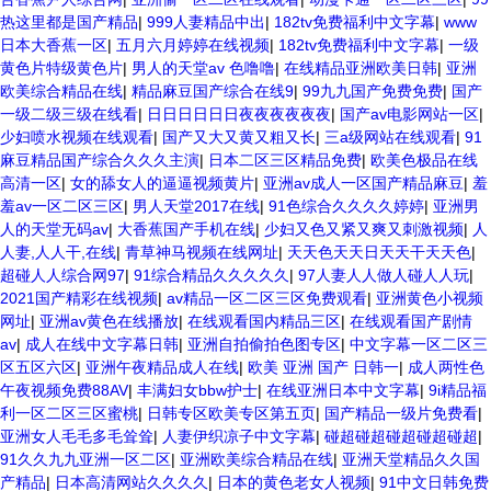
热这里都是国产精品
|
999人妻精品中出
|
182tv免费福利中文字幕
|
www
日本大香蕉一区
|
五月六月婷婷在线视频
|
182tv免费福利中文字幕
|
一级
黄色片特级黄色片
|
男人的天堂av 色噜噜
|
在线精品亚洲欧美日韩
|
亚洲
欧美综合精品在线
|
精品麻豆国产综合在线9
|
99九九国产免费免费
|
国产
一级二级三级在线看
|
日日日日日日夜夜夜夜夜夜
|
国产av电影网站一区
|
少妇喷水视频在线观看
|
国产又大又黄又粗又长
|
三a级网站在线观看
|
91
麻豆精品国产综合久久久主演
|
日本二区三区精品免费
|
欧美色极品在线
高清一区
|
女的舔女人的逼逼视频黄片
|
亚洲av成人一区国产精品麻豆
|
羞
羞av一区二区三区
|
男人天堂2017在线
|
91色综合久久久久婷婷
|
亚洲男
人的天堂无码av
|
大香蕉国产手机在线
|
少妇又色又紧又爽又刺激视频
|
人
人妻,人人干,在线
|
青草神马视频在线网址
|
天天色天天日天天干天天色
|
超碰人人综合网97
|
91综合精品久久久久久
|
97人妻人人做人碰人人玩
|
2021国产精彩在线视频
|
av精品一区二区三区免费观看
|
亚洲黄色小视频
网址
|
亚洲av黄色在线播放
|
在线观看国内精品三区
|
在线观看国产剧情
av
|
成人在线中文字幕日韩
|
亚洲自拍偷拍色图专区
|
中文字幕一区二区三
区五区六区
|
亚洲午夜精品成人在线
|
欧美 亚洲 国产 日韩一
|
成人两性色
午夜视频免费88AV
|
丰满妇女bbw护士
|
在线亚洲日本中文字幕
|
9i精品福
利一区二区三区蜜桃
|
日韩专区欧美专区第五页
|
国产精品一级片免费看
|
亚洲女人毛毛多毛耸耸
|
人妻伊织凉子中文字幕
|
碰超碰超碰超碰超碰超
|
91久久九九亚洲一区二区
|
亚洲欧美综合精品在线
|
亚洲天堂精品久久国
产精品
|
日本高清网站久久久久
|
日本的黄色老女人视频
|
91中文日韩免费