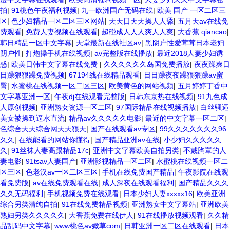
拍
|
91桃色午夜福利视频
|
九一欧洲国产无码在线
|
欧美 国产 一区二区三
区
|
色少妇精品一区二区三区网站
|
天天日天天操人人舔
|
五月天av在线免
费观看
|
免费人妻视频在线观看
|
超碰成人人人爽人人爽
|
大香蕉 qiancao
|
韩日精品一区中文字幕
|
天堂最新在线社区av
|
黑阴户性爱茸茸日本老妇
阴户性
|
打炮操手机在线视频
|
av完整版在线播放
|
最近2018人妻少妇诱
惑
|
欧美日韩中文字幕在线免费
|
久久久久久久岛国免费播放
|
夜夜躁爽日
日躁狠狠躁免费视频
|
67194线在线精品观看
|
日日躁夜夜躁狠狠躁av蜜
臀
|
水蜜桃在线视频一区二区三区
|
欧美黄色的网站视频
|
五月婷婷丁香中
文字幕亚洲一区
|
午夜dj在线观看完整版
|
日韩东京热在线视频
|
91九色成
人原创视频
|
亚洲熟女资源一区二区
|
97国际精品在线视频播放
|
白丝骚逼
美女被操到逼水直流
|
精品av久久久久久电影
|
最近的中文字幕一区二区
|
色综合天天综合网天天狠天
|
国产在线观看av专区
|
99久久久久久久久96
久久
|
在线能看的网站你懂得
|
国产精品亚洲av在线
|
小少妇久久久久久
久
|
91丝袜人妻高跟精品17c
|
亚洲中文字幕欧美自拍另类
|
不戴胸罩的人
妻电影
|
91tsav人妻国产
|
亚洲影视精品一区二区
|
水蜜桃在线视频一区二
区三区
|
色老汉av一区二区三区
|
手机在线免费国产精品
|
午夜影院在线观
看免费版
|
av在线免费观看在线
|
成人深夜在线观看福利
|
国产精品久久久
久久无码福利
|
手机视频免费在线观看
|
日本少妇人妻xxxxx16
|
欧美亚洲
综合另类清纯自拍
|
91在线免费精品视频
|
亚洲熟女中文字幕站
|
亚洲欧美
熟妇另类久久久久久
|
大香蕉免费在线伊人
|
91在线播放视频观看
|
久久精
品乱码中文字幕
|
www桃色av嫩草com
|
日韩亚洲一区二区在线观看
|
日本