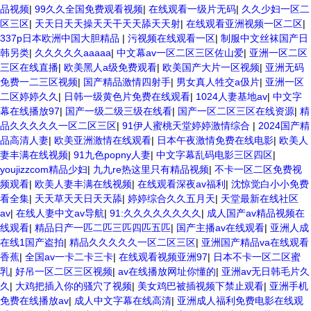
品视频
|
99久久全国免费观看视频
|
在线观看一级片无码
|
久久少妇一区二
区三区
|
天天日天天操天天干天天舔天天射
|
在线观看亚洲视频一区二区
|
337p日本欧洲中国大胆精品
|
污视频在线观看一区
|
制服中文丝袜国产日
韩另类
|
久久久久久aaaaa
|
中文幕av一区二区三区佐山爱
|
亚洲一区二区
三区在线直播
|
欧美黑人a级免费观看
|
欧美国产大片一区视频
|
亚洲无码
免费一二三区视频
|
国产精品激情四射手
|
男女真人牲交a伋片
|
亚洲一区
二区婷婷久久
|
日韩一级黄色片免费在线观看
|
1024人妻基地av
|
中文字
幕在线播放97
|
国产一级二级三级在线看
|
国产一区二区三区在线资源
|
精
品久久久久久一区二区三区
|
91伊人蜜桃天堂婷婷激情综合
|
2024国产精
品高清人妻
|
欧美亚洲激情在线观看
|
日本午夜激情免费在线电影
|
欧美人
妻丰满在线视频
|
91九色popny人妻
|
中文字幕乱码电影三区四区
|
youjizzcom精品少妇
|
九九re热这里只有精品视频
|
不卡一区二区免费视
频观看
|
欧美人妻丰满在线视频
|
在线观看深夜av福利
|
沈惊觉白小小免费
看全集
|
天天草天天日天天舔
|
婷婷综合久久五月天
|
天堂最新在线社区
av
|
在线人妻中文av导航
|
91:久久久久久久久久
|
成人国产av精品视频在
线观看
|
精品日产一匹二匹三匹四匹五匹
|
国产主播av在线观看
|
亚洲人成
在线1国产盗拍
|
精品久久久久久一区二区三区
|
亚洲国产精品va在线观看
香蕉
|
全国av一卡二卡三卡
|
在线观看视频亚洲97
|
日本不卡一区二区蜜
乳
|
好吊一区二区三区视频
|
av在线播放网址你懂的
|
亚洲av无日韩毛片久
久
|
大鸡把插入你的骚穴了视频
|
美女鸡巴被插视频下禁止观看
|
亚洲手机
免费在线播放av
|
成人中文字幕在线高清
|
亚洲成人福利免费电影在线观