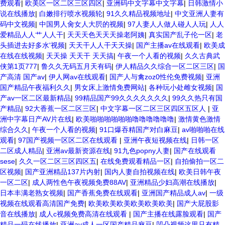
费观看
|
欧美区一区二区三区四区
|
亚洲码中文字幕中文字幕
|
日韩激情小
说在线播放
|
白嫩排行喷水视频轮
|
91久久精品视频地址
|
中文亚洲人妻有
码中文视频
|
中国男人肏女人大屄的视频
|
97人妻人人做人碰人人玩
|
人人
爱精品人人艹人人干
|
天天天色天天天操老阿姨
|
真实国产乱子伦一区
|
老
头插进去好多水'视频
|
天天干人人干天天操
|
国产主播av在线观看
|
欧美成
在线在线视频
|
天天操 天天干 天天搞
|
午夜一个人看的视频
|
久久古典武
侠第1页777
|
鲁久久无码五月天有码
|
伊人精品久久综合一区二区三区
|
国
产高清 国产av
|
伊人网av在线观看
|
国产人与禽zoz0性伦免费视频
|
亚洲
国产精品午夜福利久久
|
男女床上激情免费网站
|
各种玩小处雌女视频
|
国
产av一区二区最新精品
|
99精品国产99久久久久久久久
|
99久久热只有国
产精品
|
92大香蕉一区二区三区
|
中文字幕一区二区三区四区五区人
|
亚
洲中字幕日产AV片在线
|
欧美啪啪啪啪啪啪噜噜噜噜噜噜
|
激情黄色激情
综合久久
|
午夜一个人看的视频
|
91口爆吞精国产对白麻豆
|
av啪啪啪在线
观看
|
97国产视频一区区二区在线观看
|
亚洲午夜短视频在线
|
日韩一区
二区成人精品
|
亚洲av最新资源在线
|
91九色popny人妻
|
国产在线观看
sese
|
久久一区二区三区四区五
|
在线免费观看精品一区
|
自拍偷拍一区二
区视频
|
国产亚洲精品137片内射
|
国内人妻自拍视频在线
|
欧美日韩午夜
一区二区
|
成人两性色午夜视频免费88AV
|
亚洲精品少妇高潮在线播放
|
日本丰满老熟女视频
|
国产香蕉免费在线观看
|
亚洲国产精品成人av
|
一级
视频在线观看高清国产免费
|
欧美欧美欧美欧美欧美欧美
|
国产大屁股影
音在线播放
|
成人c视频免费高清在线观看
|
国产主播在线露脸观看
|
国产
精品一码在线播放
|
亚洲av成人一区国产精品麻豆
|
凹凸视频这里只有精