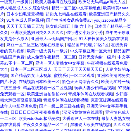
一级黄片一级黄片
|
欧美人妻丰满在线视频
|
欧洲站无码精品a码无人区
|
伊人精品成人久久综合软件
|
精品一区二区中文字幕绝色
|
欧美特黄aaaa
片
|
日本少妇毛茸茸视频
|
超碰九七精品在线观看
|
欧美亚洲国产精品久久
这
|
91九色成人原创视频
|
国产性感美女诱惑免费av
|
youjizzcom精品少
妇
|
天天干天天插天天透
|
熟女俱乐部五十路 六十路
|
日本国产精品第一页
久久
|
亚洲欧美熟妇另类久久久久久
|
强行进女小姪女小芳
|
成年男子尿液
发黄是什么原因
|
亚洲最大av无码国产网址
|
91大神长腿美女视频在线观
看
|
麻豆一区二区三区视频在线播放
|
精品国产伦理片1区2区
|
在线免费
看的黄片视频
|
欧美一级大黄片一级片
|
中文字幕亚洲一区天堂
|
精品国产
精品国产免费
|
成人免费午夜精品一区二区
|
日韩无套内射一级片
|
中文字
幕av不卡一区二区
|
亚洲一区人妻熟女中文字幕
|
午夜视频在线观看免费
大全
|
日本一区二区三区成人
|
天天干天天干天天操天天日
|
人妻少妇的3p
视频
|
国产精品男女上床视频
|
蜜桃系列一区二区观看
|
亚洲欧美清纯另类
图片小说
|
在线视频日本欧美一区
|
欲色天天网综合久久
|
欧美无矿砖一线
二线三显卡
|
精品在线观看一区二区视频
|
玩弄人妻少妇精品视频
|
97视频
免费观看一区
|
欧美亚洲自拍偷拍xxx
|
青娱乐休闲在线观看视频
|
少妇喜
粗大鸡巴插骚逼浪视频
|
青娱乐休闲在线观看视频
|
克雷瓦提斯在线观看
|
成年人电影亚洲免费
|
国产一级二级三级在线看
|
亚洲天堂中文字幕手机
在线
|
日日日日日日夜夜夜夜夜夜
|
污污污黄黄黄在线观看
|
亚洲情色成人
一二三区
|
欧美vide0sde极品另类
|
大香蕉尹人一本在线
|
最新人妻熟女视
频在线观看
|
午夜久久久精品一区二区
|
黑粗硬大欧美在线视频
|
久久久综
合香蕉尹人综合网
|
亚洲偷一区二区在线观看
|
动漫卡通一区二区三区
|
99