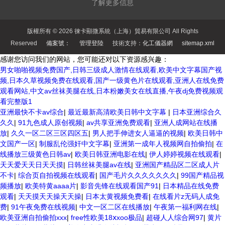
了解更多信息
版權所有 © 2026 徠卡顯微系統（上海）貿易有限公司 All Rights
Reserved
備案號：
管理登陸
技術支持：
化工儀器網
sitemap.xml
感谢您访问我们的网站，您可能还对以下资源感兴趣：
男女啪啪视频免费国产,日韩三级成人激情在线观看,欧美中文字幕国产视
频,日本久草视频免费在线观看,国产一级黄色片在线观看,亚洲人在线免费
观看网站,中文av丝袜美腿在线,日本粉嫩美女在线直播,午夜dj免费视频观
看完整版1
亚洲最快不卡av综合
|
最近最新高清欧美日韩中文字幕
|
日本亚洲综合久
久久
|
91九色成人原创视频
|
av共享亚洲免费观看
|
亚洲人成网站在线播
放
|
久久一区二区三区四区五
|
男人把手伸进女人逼逼的视频
|
欧美日韩中
文国产一区
|
制服乱伦强奸中文字幕
|
亚洲第一成年人视频网自拍偷拍
|
在
线播放三级黄色日韩av
|
欧美日韩亚洲电影在线
|
伊人婷婷视频在线观看
|
天天爱天天日天天摸
|
日韩丝袜美腿av在线
|
亚洲国产精品区二区成人片
不卡
|
综合页自拍视频在线观看
|
国产毛片久久久久久久久
|
99国产精品视
频播放
|
欧美特黄aaaa片
|
影音先锋在线观看国产91
|
日本精品在线免费
观看
|
天天摸天天操天天操
|
日本太黄视频免费看
|
在线看片z无码人成免
费
|
91午夜免费在线视频
|
中文一区二区在线播放
|
午夜第一福利网在线
|
欧美亚洲自拍偷拍xxx
|
free性欧美18ⅹxoo极品
|
超碰人人综合网97
|
黄片